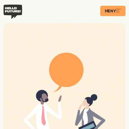
MENY
Våra Program
Case
Transformations­
podden
Artiklar
Filosofi