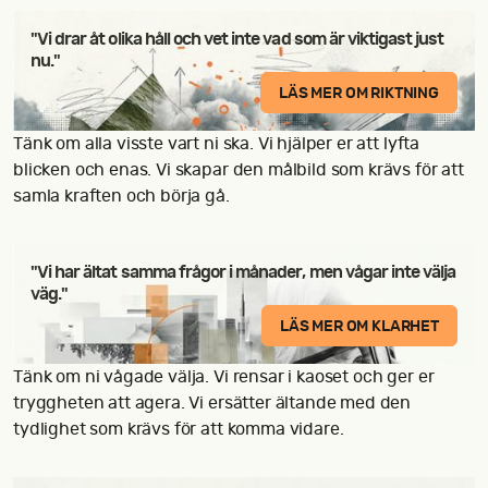
"Vi drar åt olika håll och vet inte vad som är viktigast just
nu."
LÄS MER OM RIKTNING
Tänk om alla visste vart ni ska. Vi hjälper er att lyfta
blicken och enas. Vi skapar den målbild som krävs för att
samla kraften och börja gå.
"Vi har ältat samma frågor i månader, men vågar inte välja
väg."
LÄS MER OM KLARHET
Tänk om ni vågade välja. Vi rensar i kaoset och ger er
tryggheten att agera. Vi ersätter ältande med den
tydlighet som krävs för att komma vidare.