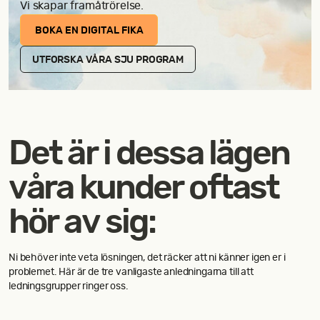
Kontakt
Vi skapar framåtrörelse.
BOKA EN DIGITAL FIKA
UTFORSKA VÅRA SJU PROGRAM
Det är i dessa lägen
våra kunder oftast
hör av sig:
Ni behöver inte veta lösningen, det räcker att ni känner igen er i
problemet. Här är de tre vanligaste anledningarna till att
ledningsgrupper ringer oss.