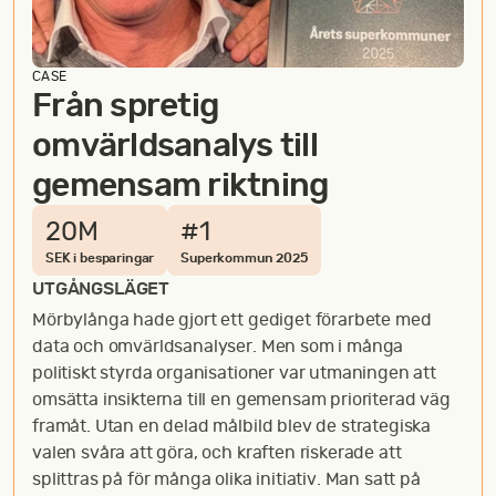
CASE
Från spretig
omvärldsanalys till
gemensam riktning
20M
#1
SEK i besparingar
Superkommun 2025
UTGÅNGSLÄGET
Mörbylånga hade gjort ett gediget förarbete med
data och omvärldsanalyser. Men som i många
politiskt styrda organisationer var utmaningen att
omsätta insikterna till en gemensam prioriterad väg
framåt. Utan en delad målbild blev de strategiska
valen svåra att göra, och kraften riskerade att
splittras på för många olika initiativ. Man satt på