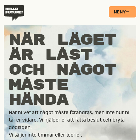
MENY
Våra Program
När läget
Case
är låst
och något
Transformations­
podden
måste
hända
Artiklar
När ni vet att något måste förändras, men inte hur ni
Filosofi
tar er vidare. Vi hjälper er att fatta beslut och bryta
dödlägen.
Vi säljer inte timmar eller teorier.