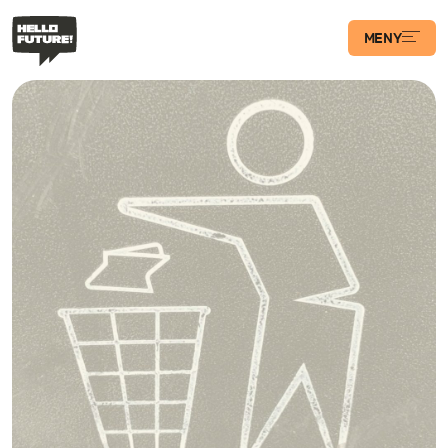
MENY
Våra Program
Case
Transformations­
podden
Artiklar
Filosofi