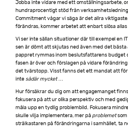
Jobba inte vidare med ett omställningsarbete, om 
hundraprocentigt stöd från verksamhetsledningen
Commitment vågar vi säga är det allra viktigaste.
förändras, kommer arbetet att enbart slösa allas 
Vi ser inte sällan situationer där till exempel en 
sen är dömt att skjutas ned även med det bästa a
pappret rymmas inom beslutsfattarens budget 
fasen är över och förslagen på vidare förändring
det tvärstopp. Visst fanns det ett mandat att f
inte
sådär mycket …
Hur försäkrar du dig om att engagemanget finns, 
fokusera på att ur olika perspektiv och med gedi
måla upp en tydlig problembild. Fokusera mindre
skulle vilja implementera, mer på
problemet
som 
strålkastaren på förändringarna i samhället, ta ne