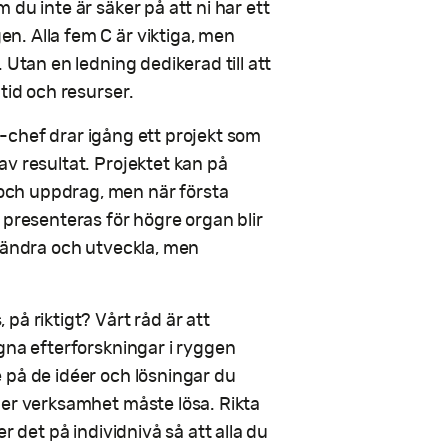
du inte är säker på att ni har ett
. Alla fem C är viktiga, men
 Utan en ledning dedikerad till att
tid och resurser.
IT-chef drar igång ett projekt som
v resultat. Projektet kan på
och uppdrag, men när första
 presenteras för högre organ blir
örändra och utveckla, men
på riktigt? Vårt råd är att
gna efterforskningar i ryggen
 på de idéer och lösningar du
er verksamhet måste lösa. Rikta
r det på individnivå så att alla du