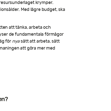
 resursunderlaget krymper.
sionsålder. Med lägre budget, ska
tten att tänka, arbeta och
lyser de fundamentala förmågor
väg för
nya
sätt att arbeta, sätt
 utmaningen att göra mer med
en?