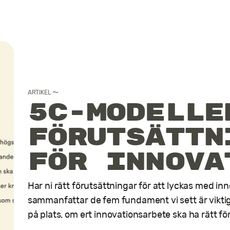
Artiklar
Filosofi
ARTIKEL
〜
Kontakt
5C-modelle
Förutsättn
för innova
Har ni rätt förutsättningar för att lyckas med i
sammanfattar de fem fundament vi sett är viktig
på plats, om ert innovationsarbete ska ha rätt fö