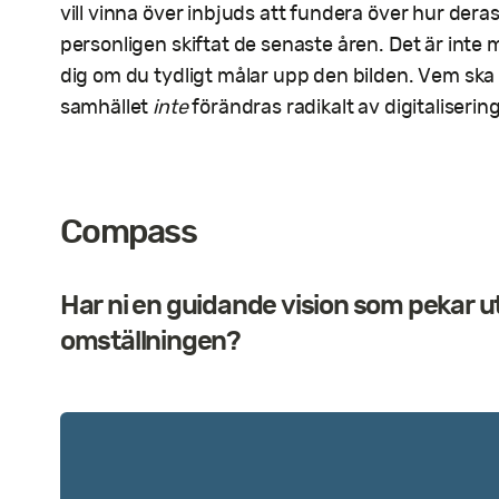
vill vinna över inbjuds att fundera över hur der
personligen skiftat de senaste åren. Det är in
dig om du tydligt målar upp den bilden. Vem ska
samhället
inte
förändras radikalt av digitaliserin
Compass
Har ni en guidande vision som pekar ut 
omställningen?