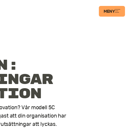
MENY
n:
ingar
tion
nnovation? Vår modell 5C
ast att din organisation har
rutsättningar att lyckas.