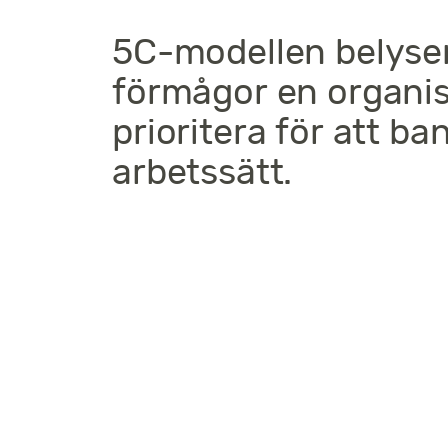
5C-modellen belyse
förmågor en organi
prioritera för att ba
arbetssätt.