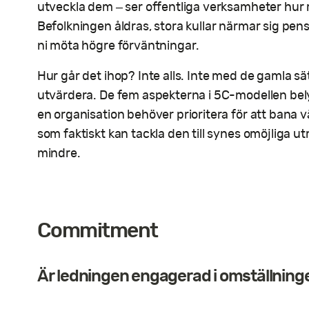
utveckla dem – ser offentliga verksamheter hur
Befolkningen åldras, stora kullar närmar sig pen
ni möta högre förväntningar.
Hur går det ihop? Inte alls. Inte med de gamla sä
utvärdera. De fem aspekterna i 5C-modellen be
en organisation behöver prioritera för att bana 
som faktiskt kan tackla den till synes omöjliga
mindre.
Commitment
Är ledningen engagerad i omställning