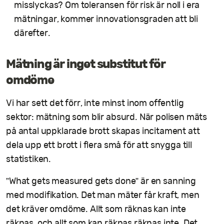
misslyckas? Om toleransen för risk är noll i era
mätningar, kommer innovationsgraden att bli
därefter.
Mätning är inget substitut för
omdöme
Vi har sett det förr, inte minst inom offentlig
sektor: mätning som blir absurd. När polisen mäts
på antal uppklarade brott skapas incitament att
dela upp ett brott i flera små för att snygga till
statistiken.
”What gets measured gets done” är en sanning
med modifikation. Det man mäter får kraft, men
det kräver omdöme. Allt som räknas kan inte
räknas, och allt som kan räknas räknas inte. Det