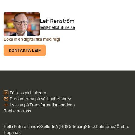
Leif Renström
leif@hellofuture.se
Boka in en digital fika med mig!
KONTAKTA LEIF
Följ oss på LinkedIn
Prenumerera på vårt nyhetsbrev
Lyssna på Transformationspodden
Jobba hos oss
Hello Future finns i:
Skellefteå (HQ)
Göteborg
Stockholm
Umeå
Örebro
Höganäs