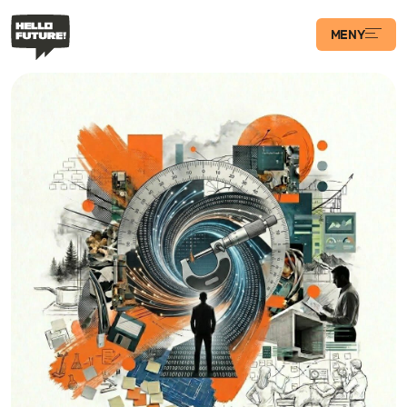
MENY
Våra Program
Case
Transformations­
podden
Artiklar
Filosofi