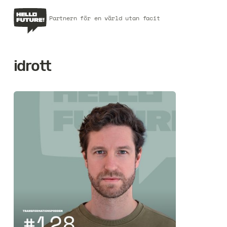
Partnern för en värld utan facit
idrott