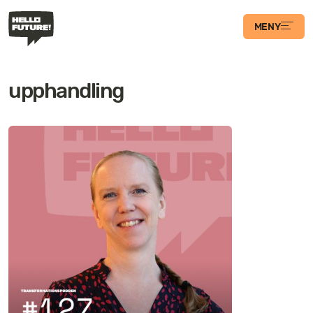
MENY
Våra Program
upphandling
Case
Transformations­
podden
Artiklar
Filosofi