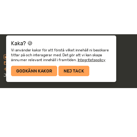
Kaka? 🍪
Vi använder kakor för att förstå vilket innehåll ni besökare
tittar på och interagerar med. Det gör att vi kan skapa
Följ oss på LinkedIn
ännu mer relevant innehåll i framtiden.
Integritetspolicy
Prenumerera på vårt nyhetsbrev
Lyssna på Transformationspodden
GODKÄNN KAKOR
NEJ TACK
Jobba hos oss
Hello Future finns i:
Skellefteå (HQ)
Göteborg
Stockholm
Umeå
Örebro
Höganäs
Fakturaadress: Hello Future AB c/o Revideco, Nygatan 67, 931 30
Skellefteå.
Integritets- och cookiepolicy