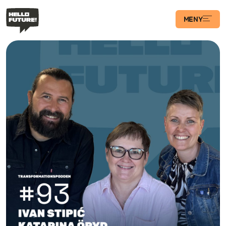
MENY
Våra Program
Case
Transformations­
podden
Artiklar
Filosofi