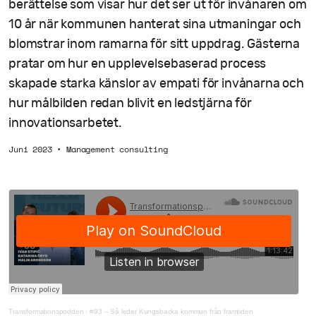
berättelse som visar hur det ser ut för invånaren om
10 år när kommunen hanterat sina utmaningar och
blomstrar inom ramarna för sitt uppdrag. Gästerna
pratar om hur en upplevelsebaserad process
skapade starka känslor av empati för invånarna och
hur målbilden redan blivit en ledstjärna för
innovationsarbetet.
Juni 2023
•
Management consulting
Transformationspodden
·
#93 – Så leder Kungsbacka kommun från framtiden