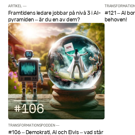
ARTIKEL —
TRANSFORMATIO
Framtidens ledare jobbar på nivå 3 i AI-
#121 – AI bo
pyramiden – är du en av dem?
behoven!
TRANSFORMATIONSPODDEN —
#106 – Demokrati, AI och Elvis – vad står