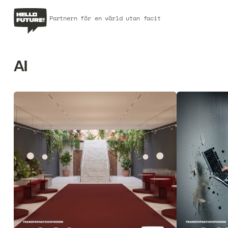
Partnern för en värld utan facit
AI