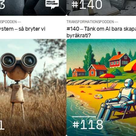
NSPODDEN —
TRANSFORMATIONSPODDEN —
ystem – så bryter vi
#140 – Tänk om AI bara skap
byråkrati?