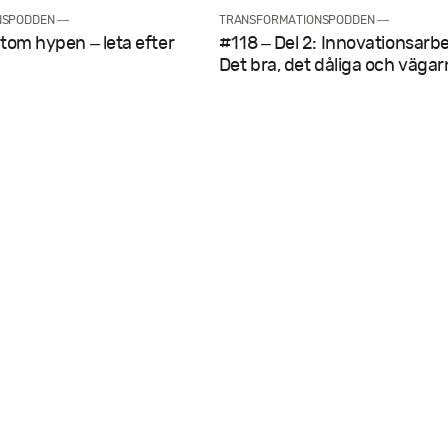
NSPODDEN —
TRANSFORMATIONSPODDEN —
rtom hypen – leta efter
#118 – Del 2: Innovations­arb
Det bra, det dåliga och väga