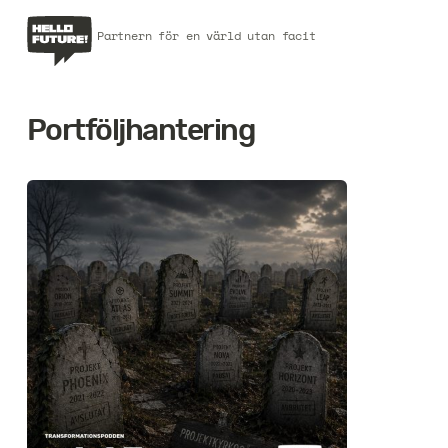
Partnern för en värld utan facit
Portföljhantering