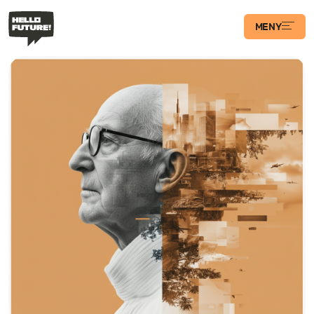
MENY
Våra Program
Case
Transformations­
podden
Artiklar
Filosofi