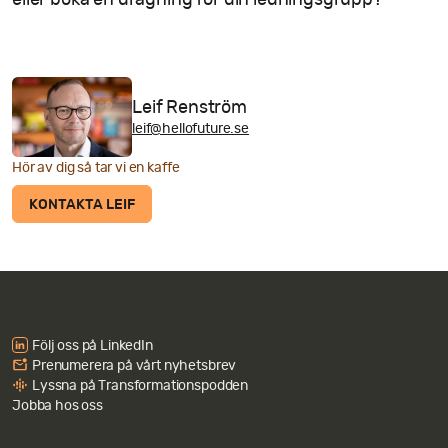
Leif Renström
leif@hellofuture.se
Hör av dig så tar vi en kaffe
KONTAKTA LEIF
Följ oss på LinkedIn
Prenumerera på vårt nyhetsbrev
Lyssna på Transformationspodden
Jobba hos oss