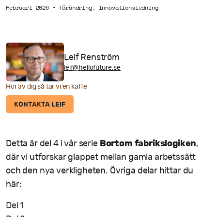
Februari 2026
•
förändring
,
Innovationsledning
Leif Renström
leif@hellofuture.se
Hör av dig så tar vi en kaffe
KONTAKTA LEIF
Bortom fabrikslogiken
Detta är del 4 i vår serie
,
där vi utforskar glappet mellan gamla arbetssätt
och den nya verkligheten. Övriga delar hittar du
här:
Del 1