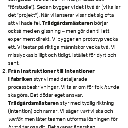
”förstudie”). Sedan bygger vi det i två år (vi kallar
det ”projekt”). När vi lanserar visar det sig ofta
Trädgårdsmästaren
att vi hade fel.
börjar
också med en gissning – men gör den till ett
experiment direkt. Vi bygger en prototyp vecka
ett. Vi testar på riktiga människor vecka två. Vi
misslyckas billigt och tidigt, istället för dyrt och
sent.
Från Instruktioner till Intentioner
I fabriken
styr vi med detaljerade
processbeskrivningar. Vi talar om för folk
hur
de
ska göra. Det dödar eget ansvar.
Trädgårdsmästaren
styr med tydlig riktning
(intention) och ramar. Vi säger
vart
vi ska och
varför
, men låter teamen utforma lösningen för
hur
vi tar oss dit. Det skapar ägarskap.