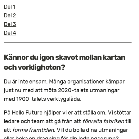
Del 1
Del 2
Del 3
Del 4
Känner du igen skavet mellan kartan
och verkligheten?
Du är inte ensam. Många organisationer kämpar
just nu med att möta 2020-talets utmaningar
med 1900-talets verktygslåda.
På Hello Future hjälper vi er att ställa om. Vi stöttar
ledare och team att gå från att
förvalta fabriken
till
att
forma framtiden
. Vill du bolla dina utmaningar
eller boka en dragning för din ledningsgrupp?