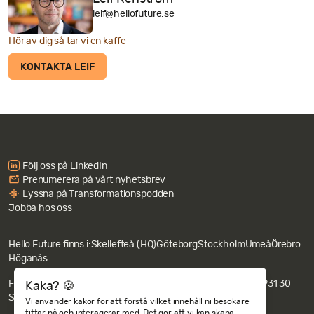
leif@hellofuture.se
Hör av dig så tar vi en kaffe
KONTAKTA LEIF
Följ oss på LinkedIn
Prenumerera på vårt nyhetsbrev
Lyssna på Transformationspodden
Jobba hos oss
Hello Future finns i:
Skellefteå (HQ)
Göteborg
Stockholm
Umeå
Örebro
Höganäs
Fakturaadress: Hello Future AB c/o Revideco, Nygatan 67, 931 30
Kaka? 🍪
Skellefteå.
Integritets- och cookiepolicy
Vi använder kakor för att förstå vilket innehåll ni besökare
tittar på och interagerar med. Det gör att vi kan skapa