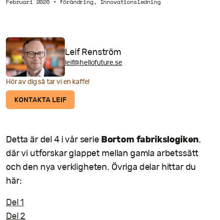
Februari 2026
•
förändring
,
Innovationsledning
Leif Renström
leif@hellofuture.se
Hör av dig så tar vi en kaffe!
KONTAKTA LEIF
Bortom fabrikslogiken
Detta är del 4 i vår serie
,
där vi utforskar glappet mellan gamla arbetssätt
och den nya verkligheten. Övriga delar hittar du
här:
Del 1
Del 2