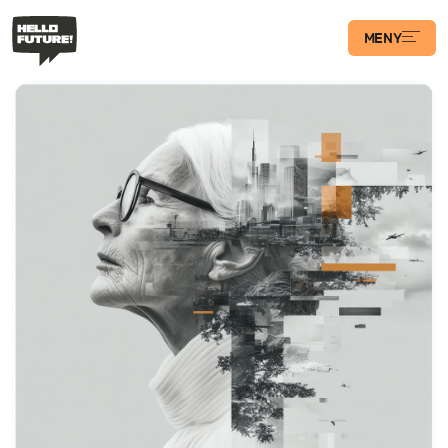
MENY
Våra Program
Case
Transformations­
podden
Artiklar
Filosofi