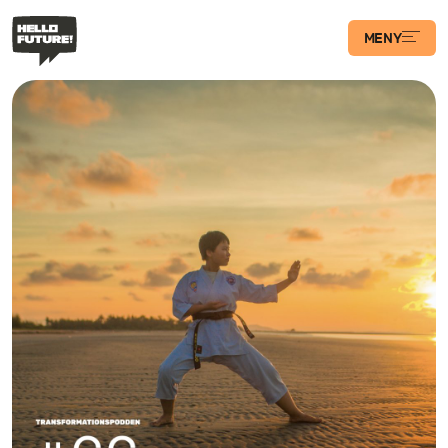
MENY
Våra Program
Case
Transformations­
podden
Artiklar
Filosofi