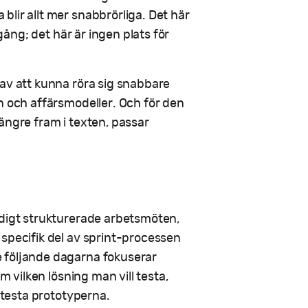
lir allt mer snabbrörliga. Det här
mgång; det här är ingen plats för
 av att kunna röra sig snabbare
n och affärsmodeller. Och för den
ängre fram i texten, passar
ldigt strukturerade arbetsmöten,
 specifik del av sprint-processen
 följande dagarna fokuserar
m vilken lösning man vill testa,
t testa prototyperna.