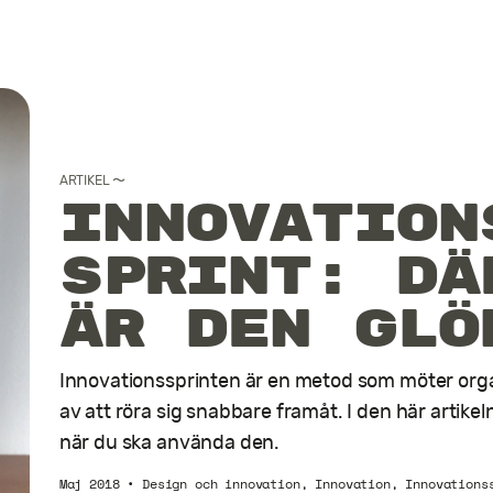
Artiklar
Filosofi
ARTIKEL
〜
Innovation
Kontakt
sprint: Dä
är den glö
Innovationssprinten är en metod som möter org
av att röra sig snabbare framåt. I den här artik
när du ska använda den.
Maj 2018
•
Design och innovation
,
Innovation
,
Innovations