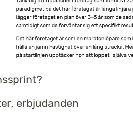
Tänk dig ett traditionellt företag som funnits i 20
paradigmet på det här företaget är långa linjära 
lägger företaget en plan över 3–5 år som de se
samtidigt som de förväntar sig ett specifikt resul
Det här företaget är som en maratonlöpare som h
hålla en jämn hastighet över en lång sträcka. M
på startlinjen upptäcker hon att loppet i själva v
nssprint?
ter, erbjudanden