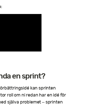
a:
nda en sprint?
förbättringsidé kan sprinten
tor roll om ni redan har en idé för
r med själva problemet – sprinten