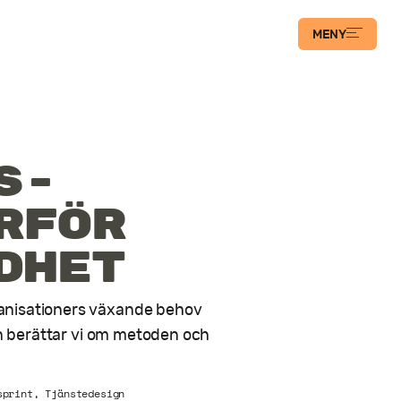
MENY
s­
rför
dhet
anisationers växande behov
eln berättar vi om metoden och
sprint
,
Tjänstedesign