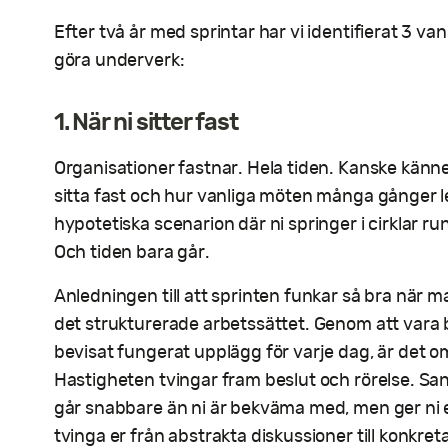
Efter två år med sprintar har vi identifierat 3 van
göra underverk:
1. När ni sitter fast
Organisationer fastnar. Hela tiden. Kanske känner
sitta fast och hur vanliga möten många gånger l
hypotetiska scenarion där ni springer i cirklar ru
Och tiden bara går.
Anledningen till att sprinten funkar så bra när m
det strukturerade arbetssättet. Genom att vara 
bevisat fungerat upplägg för varje dag, är det om
Hastigheten tvingar fram beslut och rörelse. Sa
går snabbare än ni är bekväma med, men ger ni 
tvinga er från abstrakta diskussioner till konkre