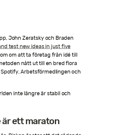
app, John Zeratsky och Braden
nd test new ideas in just five
om om att ta företag från idé till
etoden nått ut till en bred flora
, Spotify, Arbetsförmedlingen och
ärlden inte längre är stabil och
e är ett maraton