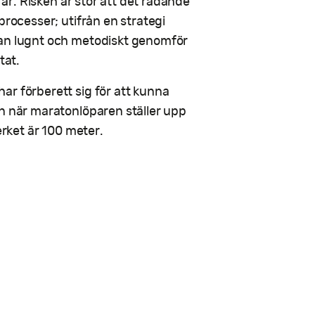
 år. Risken är stor att det rådande
processer; utifrån en strategi
dan lugnt och metodiskt genomför
tat.
ar förberett sig för att kunna
en när maratonlöparen ställer upp
erket är 100 meter.