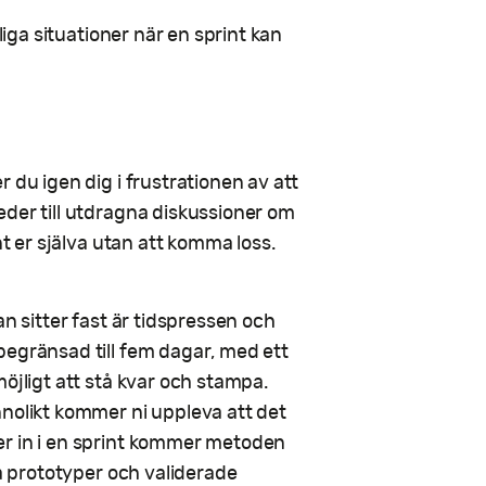
liga situationer när en sprint kan
 du igen dig i frustrationen av att
eder till utdragna diskussioner om
nt er själva utan att komma loss.
an sitter fast är tidspressen och
begränsad till fem dagar, med ett
öjligt att stå kvar och stampa.
nnolikt kommer ni uppleva att det
er in i en sprint kommer metoden
ta prototyper och validerade