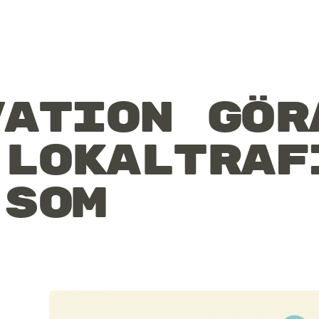
Artiklar
Filosofi
vation gör
 lokaltraf
Kontakt
 som