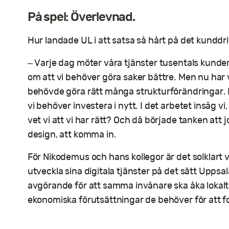
På spel: Överlevnad.
Hur landade UL i att satsa så hårt på det kundd
– Varje dag möter våra tjänster tusentals kunder 
om att vi behöver göra saker bättre. Men nu har vi 
behövde göra rätt många strukturförändringar. D
vi behöver investera i nytt. I det arbetet insåg vi
vet vi att vi har rätt? Och då började tanken at
design, att komma in.
För Nikodemus och hans kollegor är det solklart v
utveckla sina digitala tjänster på det sätt Uppsal
avgörande för att samma invånare ska åka lokalt
ekonomiska förutsättningar de behöver för att f