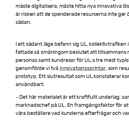
måste digitalisera, måste hitta nya innovativa l
är risken att de spenderade resurserna inte ger
sådan.
I ett sådant läge befann sig UL, kollektivtrafiken 
fattade så småningom beslutet att tillsammans 
personas samt kundresor för UL:s tre mest typi
genomförde vi två
innovationssprintar
, som res
prototyp. Ett slutresultat som UL konstaterar k
användbart:
– Det här materialet är ett kraftfullt underlag,
marknadschef på UL. En framgångsfaktor för att
våra beställare vad kunderna efterfrågar och vad