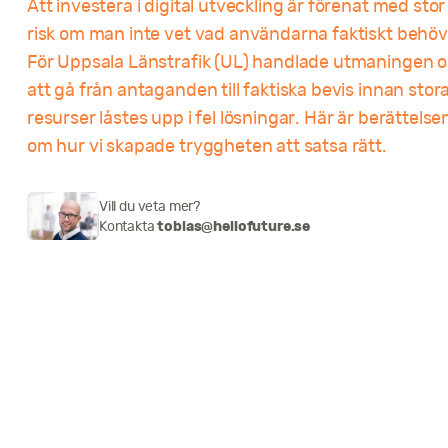
Att investera i digital utveckling är förenat med stor
risk om man inte vet vad användarna faktiskt behöv
För Uppsala Länstrafik (UL) handlade utmaningen 
att gå från antaganden till faktiska bevis innan stor
resurser låstes upp i fel lösningar. Här är berättelse
om hur vi skapade tryggheten att satsa rätt.
Vill du veta mer?
Kontakta
tobias@hellofuture.se