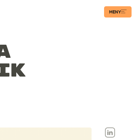
MENY
a
ik