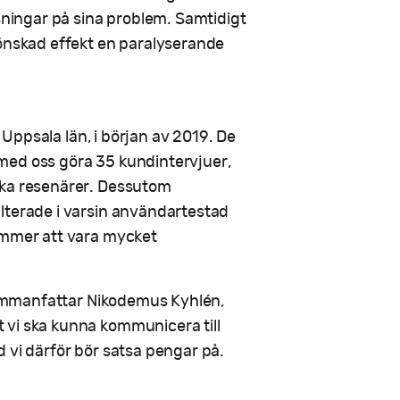
ösningar på sina problem. Samtidigt
 önskad effekt en paralyserande
i Uppsala län, i början av 2019. De
med oss göra 35 kundintervjuer,
ska resenärer. Dessutom
ulterade i varsin användartestad
ommer att vara mycket
 sammanfattar Nikodemus Kyhlén,
 vi ska kunna kommunicera till
 vi därför bör satsa pengar på.