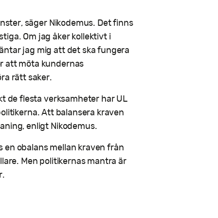
änster, säger Nikodemus. Det finns
iga. Om jag åker kollektivt i
ntar jag mig att det ska fungera
ör att möta kundernas
ra rätt saker.
kt de flesta verksamheter har UL
 politikerna. Att balansera kraven
aning, enligt Nikodemus.
nns en obalans mellan kraven från
llare. Men politikernas mantra är
r.