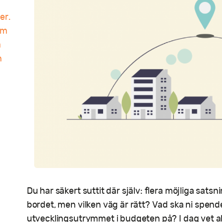
er.
om
a
n
Du har säkert suttit där själv: flera möjliga satsn
bordet, men vilken väg är rätt? Vad ska ni spend
utvecklingsutrymmet i budgeten på? I dag vet al