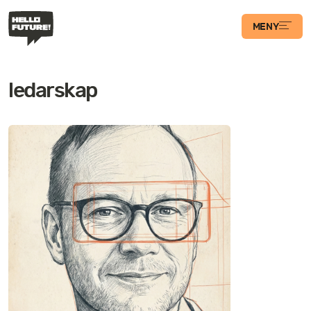
MENY
Våra Program
ledarskap
Case
Transformations­
podden
Artiklar
Filosofi