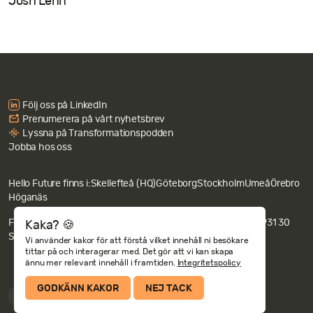
Josh Lenn
Följ oss på LinkedIn
Prenumerera på vårt nyhetsbrev
Lyssna på Transformationspodden
Jobba hos oss
Hello Future finns i:
Skellefteå (HQ)
Göteborg
Stockholm
Umeå
Örebro
Höganäs
Fakturaadress: Hello Future AB c/o Revideco, Nygatan 67, 931 30
Kaka? 🍪
Skellefteå.
Integritets- och cookiepolicy
Vi använder kakor för att förstå vilket innehåll ni besökare
tittar på och interagerar med. Det gör att vi kan skapa
ännu mer relevant innehåll i framtiden.
Integritetspolicy
GODKÄNN KAKOR
NEJ TACK
Ljust läge
Mörkt läge
Matcha systemets inställningar